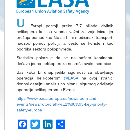
U
Evropi postoji preko 7.7 hiljada civilnih
helikoptera koji su veoma važni za zajednicu, jer
pružaju pomoć kao što su hitni medicinski transport,
nadzor, pomoć policiji, a često se koriste i kao
podrška sektoru poljoprivrede.
Statistika pokazuje da se na našem kontinentu
dešava jedna helikopterska nesreća svake sedmice.
Baš kako bi unaprijedila sigurnost za obavljanje
operacija helikopterom
@EASA
na ovoj stranici
donosi detaljnu analizu po pitanju sigurnog odvijanja
operacija helikopterom u Evropi.
https://www.easa.europa.eu/newsroom-and-
events/news/rotorcraft-%E2%80%93-key-priority-
safety-europe
Facebook
Twitter
LinkedIn
Share