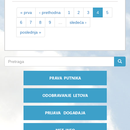
« prva
‹ prethodna
1
2
3
4
5
6
7
8
9
…
sledeća ›
poslednja »
Search
form
Pretraga