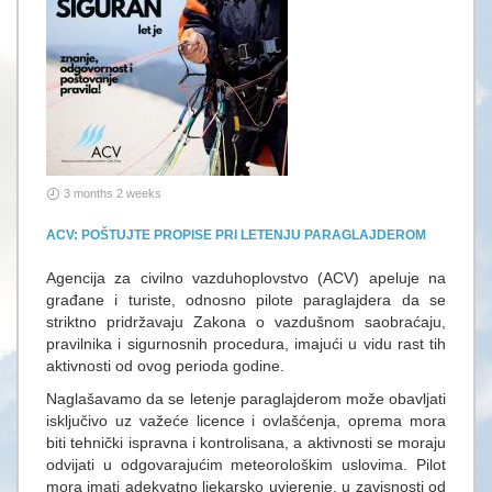
3 months 2 weeks
ACV: POŠTUJTE PROPISE PRI LETENJU PARAGLAJDEROM
Agencija za civilno vazduhoplovstvo (ACV) apeluje na
građane i turiste, odnosno pilote paraglajdera da se
striktno pridržavaju Zakona o vazdušnom saobraćaju,
pravilnika i sigurnosnih procedura, imajući u vidu rast tih
aktivnosti od ovog perioda godine.
Naglašavamo da se letenje paraglajderom može obavljati
isključivo uz važeće licence i ovlašćenja, oprema mora
biti tehnički ispravna i kontrolisana, a aktivnosti se moraju
odvijati u odgovarajućim meteorološkim uslovima. Pilot
mora imati adekvatno ljekarsko uvjerenje, u zavisnosti od