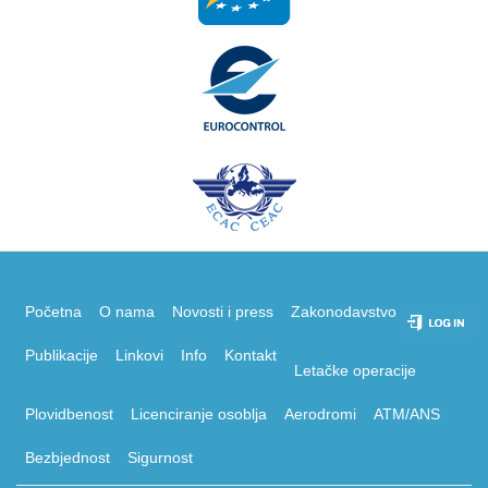
Početna
O nama
Novosti i press
Zakonodavstvo
Publikacije
Linkovi
Info
Kontakt
Letačke operacije
Plovidbenost
Licenciranje osoblja
Aerodromi
ATM/ANS
Bezbjednost
Sigurnost