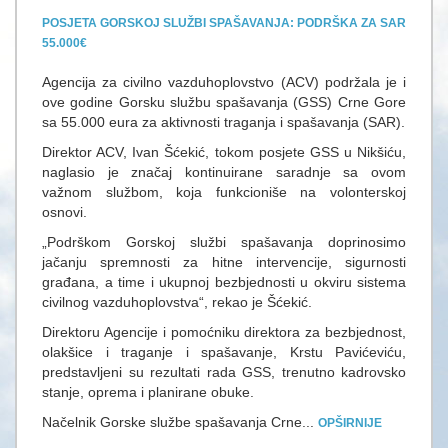
POSJETA GORSKOJ SLUŽBI SPAŠAVANJA: PODRŠKA ZA SAR
55.000€
Agencija za civilno vazduhoplovstvo (ACV) podržala je i
ove godine Gorsku službu spašavanja (GSS) Crne Gore
sa 55.000 eura za aktivnosti traganja i spašavanja (SAR).
Direktor ACV, Ivan Šćekić, tokom posjete GSS u Nikšiću,
naglasio je značaj kontinuirane saradnje sa ovom
važnom službom, koja funkcioniše na volonterskoj
osnovi.
„Podrškom Gorskoj službi spašavanja doprinosimo
jačanju spremnosti za hitne intervencije, sigurnosti
građana, a time i ukupnoj bezbjednosti u okviru sistema
civilnog vazduhoplovstva“, rekao je Šćekić.
Direktoru Agencije i pomoćniku direktora za bezbjednost,
olakšice i traganje i spašavanje, Krstu Pavićeviću,
predstavljeni su rezultati rada GSS, trenutno kadrovsko
stanje, oprema i planirane obuke.
Načelnik Gorske službe spašavanja Crne...
OPŠIRNIJE