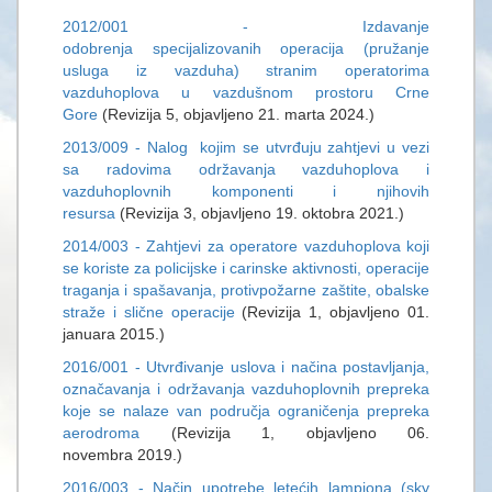
2012/001 - Izdavanje
odobrenja specijalizovanih operacija (pružanje
usluga iz vazduha) stranim operatorima
vazduhoplova u vazdušnom prostoru Crne
Gore
(Revizija 5, objavljeno 21. marta 2024.)
2013/009 - Nalog kojim se utvrđuju zahtjevi u vezi
sa radovima održavanja vazduhoplova i
vazduhoplovnih komponenti i njihovih
resursa
(Revizija 3, objavljeno 19. oktobra 2021.)
2014/003 - Zahtjevi za operatore vazduhoplova koji
se koriste za policijske i carinske aktivnosti, operacije
traganja i spašavanja, protivpožarne zaštite, obalske
straže i slične operacije
(Revizija 1, objavljeno 01.
januara 2015.)
2016/001 - Utvrđivanje uslova i načina postavljanja,
označavanja i održavanja vazduhoplovnih prepreka
koje se nalaze van područja ograničenja prepreka
aerodroma
(Revizija 1, objavljeno 06.
novembra 2019.)
2016/003 - Način upotrebe letećih lampiona (sky