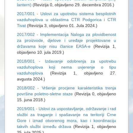
lantern)
(Revizija 0, objavljeno 29. decembra 2016.)
2017/001 - Uslovi za upotrebu sistema bespilotnih
vazduhoplova u oblastima CTR Podgorica i CTR
Tivat
(Revizija 3, objavljeno 01. Jula 2024.)
2017/002 - Implementacija Naloga za plovidbenost
za proizvode, djelove i uređaje projektovane u
državama koje nisu članice EASA-e
(Revizija 1,
objavljeno 10. jula 2019.)
2018/001 - Izdavanje odobrenja za upotrebu
vazduhoplova koji nema uvjerenje o tipu
vazduhoplova
(Revizija 1, objavljeno 27.
avgusta 2024.)
2018/002 - Vršenje procjene karakteristika trenja
površine poletno-sletne staze
(Revizija 0, objavljeno
15. juna 2018.)
2019/001 - Uslovi za uspostavljanje, održavanje i rad
službi za traganje i spašavanje na teritoriji Crne
Gore i iznad otvorenog mora, kao i koordinaciju
takvih službi između država
(Revizija 1, objavljeno
25. jula 2025.)