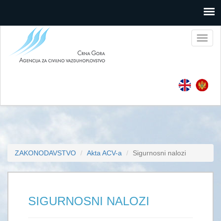
Toggl
naviga
ZAKONODAVSTVO
Akta ACV-a
Sigurnosni nalozi
SIGURNOSNI NALOZI