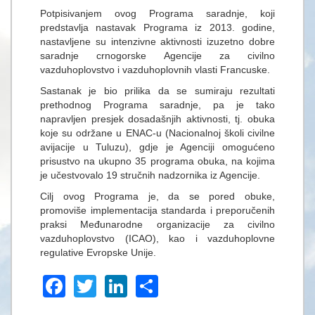
Potpisivanjem ovog Programa saradnje, koji
predstavlja nastavak Programa iz 2013. godine,
nastavljene su intenzivne aktivnosti izuzetno dobre
saradnje crnogorske Agencije za civilno
vazduhoplovstvo i vazduhoplovnih vlasti Francuske.
Sastanak je bio prilika da se sumiraju rezultati
prethodnog Programa saradnje, pa je tako
napravljen presjek dosadašnjih aktivnosti, tj. obuka
koje su održane u ENAC-u (Nacionalnoj školi civilne
avijacije u Tuluzu), gdje je Agenciji omogućeno
prisustvo na ukupno 35 programa obuka, na kojima
je učestvovalo 19 stručnih nadzornika iz Agencije.
Cilj ovog Programa je, da se pored obuke,
promoviše implementacija standarda i preporučenih
praksi Međunarodne organizacije za civilno
vazduhoplovstvo (ICAO), kao i vazduhoplovne
regulative Evropske Unije.
Facebook
Twitter
LinkedIn
Share