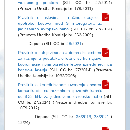
vazdušnog prostora
(Sl.l. CG br. 27/2014)
(Preuzeta Uredba Komisije br. 176/2011)
Pravilnik o uslovima i načinu dodjele i
upotrebe kodova mod S interogatora za
jedinstveno evropsko nebo
(Sl.l. CG br. 27/2014)
(Preuzeta Uredba Komisije br. 262/2009)
Dopuna (Sl.l. CG br.
28/2021
)
Pravilnik o zahtjevima za automatske sisteme
za razmjenu podataka o letu u svrhu najave,
koordinacije i primopredaje letova između jedinica
kontrole letenja
(Sl.l. CG br. 27/2014) (Preuzeta
Uredba Komisije br. 1032/2006)
Pravilnik o koordinisanom uvođenju govorne
komunikacije sa razmakom govornih kanala
od 8,33 kHz za jedinstveno evropsko nebo
(Sl.l.
CG br. 27/2014) (Preuzeta Uredba Komisije br.
1079/2012)
Dopune (Sl.l. CG br.
35/2019
,
28/2021
i
13/24)