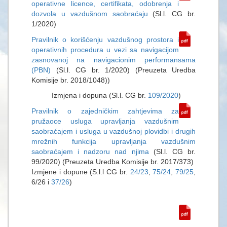
operativne licence, certifikata, odobrenja i
dozvola u vazdušnom saobraćaju
(Sl.l. CG br.
1/2020)
Pravilnik o korišćenju vazdušnog prostora i
operativnih procedura u vezi sa navigacijom
zasnovanoj na navigacionim performansama
(PBN)
(Sl.l. CG br. 1/2020) (Preuzeta Uredba
Komisije br. 2018/1048))
Izmjena i dopuna (Sl.l. CG br.
109/2020
)
Pravilnik o zajedničkim zahtjevima za
pružaoce usluga upravljanja vazdušnim
saobraćajem i usluga u vazdušnoj plovidbi i drugih
mrežnih funkcija upravljanja vazdušnim
saobraćajem i nadzoru nad njima
(Sl.l. CG br.
99/2020) (Preuzeta Uredba Komisije br. 2017/373)
Izmjene i dopune (S.l.l CG br.
24/23
,
75/24
,
79/25
,
6/26 i
37/26
)