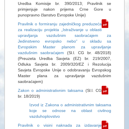
Uredba Komisije br. 390/2013; Pravilnik se
primjenjuje nakon prijema Crne Gore u
punopravno članstvo Evropske Unije)
Pravilnik o formiranju zajedničkog preduzeća
za realizaciju projekta „Istraživanje u oblasti
upravljanja vazdušnim saobraćajem za
Jedinstveno evropsko nebo“ u skladu sa
Evropskim Master planom za upravljanje
vazdušnim saobraćajem
(Sl.l. CG br. 48/2018)
(Preuzeta Uredba Savjeta (EZ) br. 219/2007,
Odluka Savjeta br. 2009/320/EZ i Rezolucija
Savjeta Evropske Unije o odobravanju Evropskog
Master plana za upravljanje vazdušnim
saobraćajem)
Zakon o administrativnim taksama
(Sl.l. CG
br. 18/2019)
Izvod iz Zakona o administrativnim taksama
koje se odnose na oblast civilnog
vazduhoplovstvo
Pravilnik o visini naknada za izdavanje