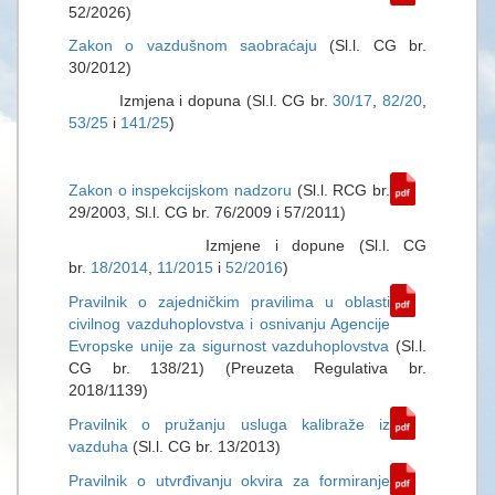
52/2026)
Zakon o vazdušnom saobraćaju
(Sl.l. CG br.
30/2012)
Izmjena i dopuna (Sl.l. CG br.
30/17
,
82/20
,
53/25
i
141/25
)
Zakon o inspekcijskom nadzoru
(Sl.l. RCG br.
29/2003, Sl.l. CG br. 76/2009 i 57/2011)
Izmjene i dopune (Sl.l. CG
br.
18/2014
,
11/2015
i
52/2016
)
Pravilnik o zajedničkim pravilima u oblasti
civilnog vazduhoplovstva i osnivanju Agencije
Evropske unije za sigurnost vazduhoplovstva
(Sl.l.
CG br. 138/21) (Preuzeta Regulativa br.
2018/1139)
Pravilnik o pružanju usluga kalibraže iz
vazduha
(Sl.l. CG br. 13/2013)
Pravilnik o utvrđivanju okvira za formiranje