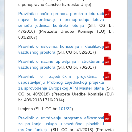
u punopravno članstvo Evropske Unije)
Pravilnik o načinu prenosa poruka o letu radi
najave koordinacije i primopredaje letova
između jedinica kontrole letenja
(Sl.l. CG br.
47/2016) (Preuzeta Uredba Komisije (EU) br.
633/2007)
Pravilnik o uslovima korišćenja i klasifikaciji
vazdušnog prostora
(Sl.l. CG br. 52/2017)
Pravilnik o načinu upravljanja i strukturama
vazdušnog prostora
(Sl.l. CG br. 70/2017)
Pravilnik o zajedničkim projektima i
uspostavljanju Probnog zajedničkog projekta
za sprovođenje Evropskog ATM Master plana
(Sl.l.
CG br. 40/2018) (Preuzete Uredbe Komisije (EU)
br. 409/2013 i 716/2014)
Izmjena (SL.I. CG br.
101/22
)
Pravilnik o utvrđivanju programa efikasnosti
za pružanje usluga u vazdušnoj plovidbi i
mrežne funkcije
(Sl.l. CG br. 41/2018) (Preuzeta