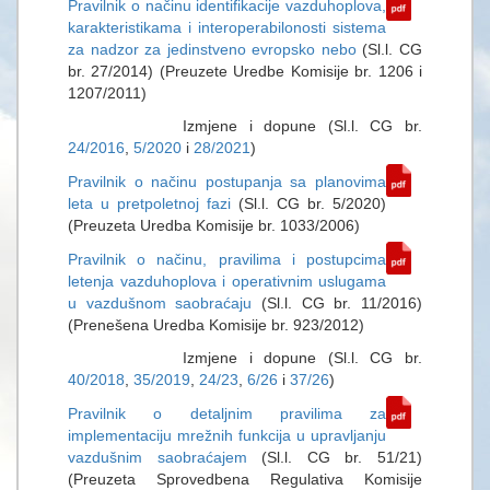
Pravilnik o načinu identifikacije vazduhoplova,
karakteristikama i interoperabilonosti sistema
za nadzor za jedinstveno evropsko nebo
(Sl.l. CG
br. 27/2014) (Preuzete Uredbe Komisije br. 1206 i
1207/2011)
Izmjene i dopune (Sl.l. CG br.
24/2016
,
5/2020
i
28/2021
)
Pravilnik o načinu postupanja sa planovima
leta u pretpoletnoj fazi
(Sl.l. CG br. 5/2020)
(Preuzeta Uredba Komisije br. 1033/2006)
Pravilnik o načinu, pravilima i postupcima
letenja vazduhoplova i operativnim uslugama
u vazdušnom saobraćaju
(Sl.l. CG br. 11/2016)
(Prenešena Uredba Komisije br. 923/2012)
Izmjene i dopune (Sl.l. CG br.
40/2018
,
35/2019
,
24/23
,
6/26
i
37/26
)
Pravilnik o detaljnim pravilima za
implementaciju mrežnih funkcija u upravljanju
vazdušnim saobraćajem
(Sl.l. CG br. 51/21)
(Preuzeta Sprovedbena Regulativa Komisije