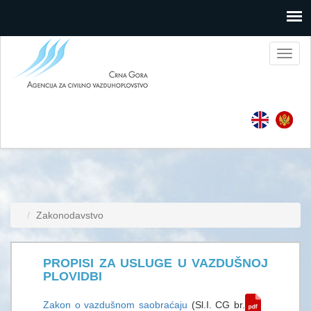
Toggl
naviga
Zakonodavstvo
PROPISI ZA USLUGE U VAZDUŠNOJ
PLOVIDBI
Zakon o vazdušnom saobraćaju
(Sl.I. CG br.