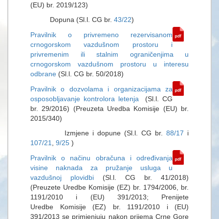
(EU) br. 2019/123)
Dopuna (Sl.l. CG br.
43/22
)
Pravilnik o privremeno rezervisanom
crnogorskom vazdušnom prostoru i
privremenim ili stalnim ograničenjima u
crnogorskom vazdušnom prostoru u interesu
odbrane
(Sl.l. CG br. 50/2018)
Pravilnik o dozvolama i organizacijama za
osposobljavanje kontrolora letenja
(Sl.l. CG
br. 29/2016) (Preuzeta Uredba Komisije (EU) br.
2015/340)
Izmjene i dopune (Sl.l. CG br.
88/17
i
107/21
,
9/25
)
Pravilnik o načinu obračuna i određivanja
visine naknada za pružanje usluga u
vazdušnoj plovidbi
(Sl.l. CG br. 41/2018)
(Preuzete Uredbe Komisije (EZ) br. 1794/2006, br.
1191/2010 i (EU) 391/2013; Prenijete
Uredbe Komisije (EZ) br. 1191/2010 i (EU)
391/2013 se primjenjuju nakon prijema Crne Gore