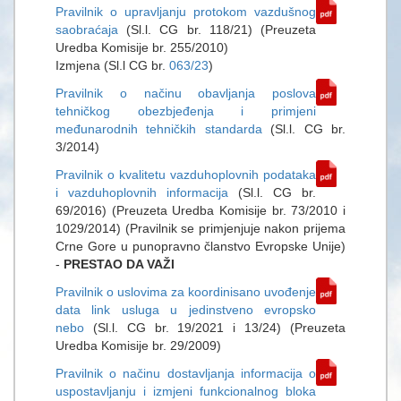
Pravilnik o upravljanju protokom vazdušnog
saobraćaja
(Sl.l. CG br. 118/21) (Preuzeta
Uredba Komisije br. 255/2010)
Izmjena (Sl.l CG br.
063/23
)
Pravilnik o načinu obavljanja poslova
tehničkog obezbjeđenja i primjeni
međunarodnih tehničkih standarda
(Sl.l. CG br.
3/2014)
Pravilnik o kvalitetu vazduhoplovnih podataka
i vazduhoplovnih informacija
(Sl.l. CG br.
69/2016) (Preuzeta Uredba Komisije br. 73/2010 i
1029/2014) (Pravilnik se primjenjuje nakon prijema
Crne Gore u punopravno članstvo Evropske Unije)
-
PRESTAO DA VAŽI
Pravilnik o uslovima za koordinisano uvođenje
data link usluga u jedinstveno evropsko
nebo
(Sl.l. CG br. 19/2021 i 13/24) (Preuzeta
Uredba Komisije br. 29/2009)
Pravilnik o načinu dostavljanja informacija o
uspostavljanju i izmjeni funkcionalnog bloka