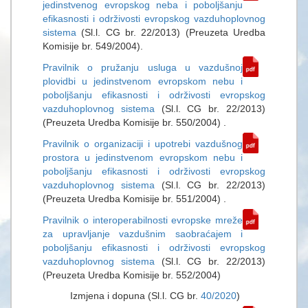
jedinstvenog evropskog neba i pоbоlјšаnju
efikasnosti i оdrživоsti еvrоpskоg vаzduhоplоvnоg
sistеmа
(Sl.l. CG br. 22/2013) (Preuzeta Uredba
Komisije br. 549/2004).
Pravilnik o pružanju usluga u vazdušnoj
plovidbi u jedinstvenom evropskom nebu i
pоbоlјšаnju efikasnosti i оdrživоsti еvrоpskоg
vаzduhоplоvnоg sistеmа
(Sl.l. CG br. 22/2013)
(Preuzeta Uredba Komisije br. 550/2004) .
Pravilnik o organizaciji i upotrebi vazdušnog
prostora u jedinstvenom evropskom nebu i
pоbоlјšаnju efikasnosti i оdrživоsti еvrоpskоg
vаzduhоplоvnоg sistеmа
(Sl.l. CG br. 22/2013)
(Preuzeta Uredba Komisije br. 551/2004) .
Pravilnik o interoperabilnosti evropske mreže
za upravljanje vazdušnim saobraćajem i
pоbоlјšаnju efikasnosti i оdrživоsti еvrоpskоg
vаzduhоplоvnоg sistеmа
(Sl.l. CG br. 22/2013)
(Preuzeta Uredba Komisije br. 552/2004)
Izmjena i dopuna (Sl.l. CG br.
40/2020
)