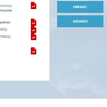
snivanju
Preuzeta
godine)
2021)
57/2011)