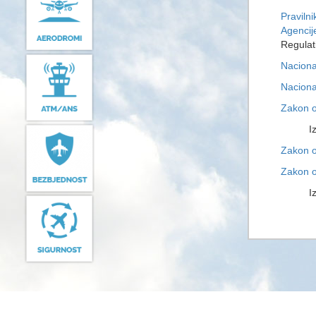
Praviln
Agencij
Regulat
Naciona
Naciona
Zakon o
Izmjen
Zakon 
Zakon 
Izmjen