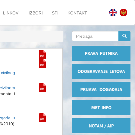
LINKOVI
IZBORI
SPI
KONTAKT
Search
form
Pretraga
civilnog
civilnom
menta i
ezgoda u
96/2010)