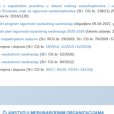
ik o zajedničkim pravilima u oblasti civilnog vazduhoplovstva i o
e Evropske unije za sigurnost vazduhoplovstva
(Sl.l. CG br. 138/21) (
iva br. 2018/1139)
lni program sigurnosti vazdušnog saobraćaja
(objavljeno 05.04.2021. 
lni plan sigurnosti vazdušnog saobraćaja 2020-2024
(četvrto izdanje, 
 inspekcijskom nadzoru
(Sl.l. RCG br. 29/2003, Sl.l. CG br. 76/2009 i 
e i dopune (Sl.l. CG br.
18/2014
,
11/2015
i
52/2016
)
o vazdušnom saobraćaju
(Sl.I. CG br. 52/2026)
o vazdušnom saobraćaju
(Sl.l. CG br. 30/2012)
a i dopuna (Sl.l. CG br.
30/17
,
82/20
,
53/25
i
141/25
)
ČLANSTVO U MEĐUNARODNIM ORGANIZACIJAMA