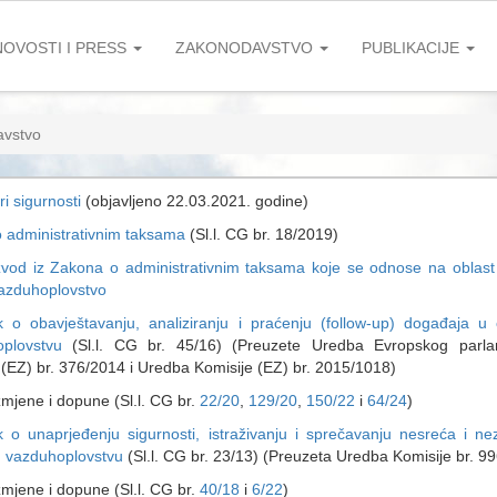
NOVOSTI I PRESS
ZAKONODAVSTVO
PUBLIKACIJE
vstvo
ri sigurnosti
(objavljeno 22.03.2021. godine)
 administrativnim taksama
(Sl.l. CG br. 18/2019)
zvod iz Zakona o administrativnim taksama koje se odnose na oblast 
azduhoplovstvo
ik o obavještavanju, analiziranju i praćenju (follow-up) događaja u 
plovstvu
(Sl.l. CG br. 45/16) (Preuzete Uredba Evropskog parla
 (EZ) br. 376/2014 i Uredba Komisije (EZ) br. 2015/1018)
e i dopune (Sl.l. CG br.
22/20
,
129/20
,
150/22
i
64/24
)
ik o unaprjeđenju sigurnosti, istraživanju i sprečavanju nesreća i n
m vazduhoplovstvu
(Sl.l. CG br. 23/13) (Preuzeta Uredba Komisije br. 9
e i dopune (Sl.l. CG br.
40/18
i
6/22
)