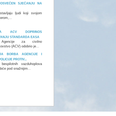
POSVEĆEN SJEĆANJU NA
stavljaju ljudi koji svojom
terom,...
IJA ACV DOPRINOS
VANJU STANDARDA EASA
 Agencije za civilno
ovstvo (ACV) odobrio je...
IJA BORBA AGENCIJE I
LICIJE PROTIV...
 bespilotnih vazduhoplova
biće pod snažnijim...