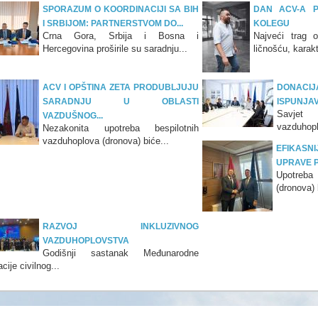
SPORAZUM O KOORDINACIJI SA BIH
DAN ACV-A 
I SRBIJOM: PARTNERSTVOM DO...
KOLEGU
Crna Gora, Srbija i Bosna i
Najveći trag o
Hercegovina proširile su saradnju...
ličnošću, karak
ACV I OPŠTINA ZETA PRODUBLJUJU
DONAC
SARADNJU U OBLASTI
ISPUNJA
Savjet
VAZDUŠNOG...
vazduhopl
Nezakonita upotreba bespilotnih
vazduhoplova (dronova) biće...
EFIKASN
UPRAVE PO
Upotreba
(dronova) 
RAZVOJ INKLUZIVNOG
VAZDUHOPLOVSTVA
Godišnji sastanak Međunarodne
cije civilnog...