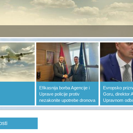
Efikasnija borba Agencije i
Evropsko prizn
Uprave policije protiv
Goru, direktor
nezakonite upotrebe dronova
Upravnom odb
sti