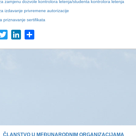
za zamjenu dozvole kontrolora letenja/studenta kontrolora letenja
za izdavanje privremene autorizacije
a priznavanje sertifikata
acebook
Twitter
LinkedIn
Share
ČLANSTVO U MEĐUNARODNIM ORGANIZACIJAMA