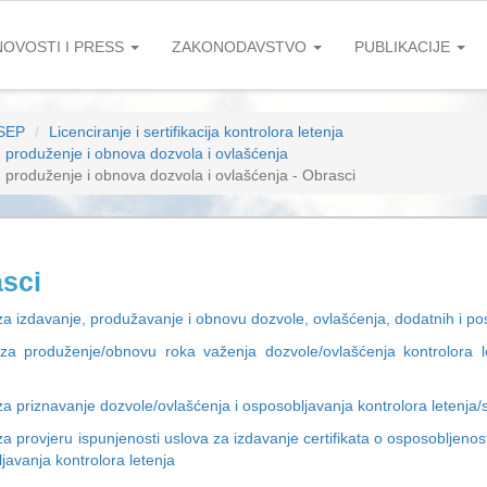
NOVOSTI I PRESS
ZAKONODAVSTVO
PUBLIKACIJE
SEP
Licenciranje i sertifikacija kontrolora letenja
, produženje i obnova dozvola i ovlašćenja
, produženje i obnova dozvola i ovlašćenja - Obrasci
sci
za izdavanje, produžavanje i obnovu dozvole, ovlašćenja, dodatnih i p
za produženje/obnovu roka važenja dozvole/ovlašćenja kontrolora le
za priznavanje dozvole/ovlašćenja i osposobljavanja kontrolora letenja/
za provjeru ispunjenosti uslova za izdavanje certifikata o osposobljeno
javanja kontrolora letenja