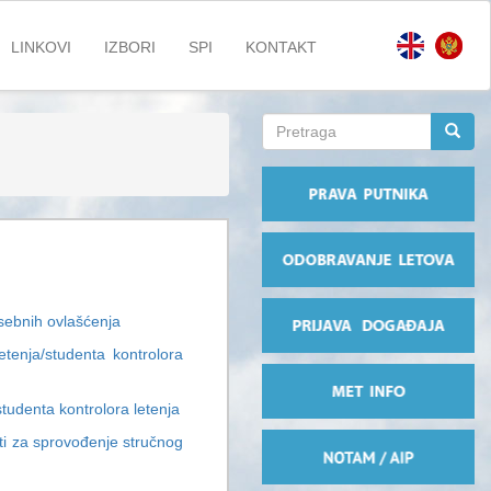
LINKOVI
IZBORI
SPI
KONTAKT
Search
form
Pretraga
osebnih ovlašćenja
tenja/studenta kontrolora
studenta kontrolora letenja
sti za sprovođenje stručnog