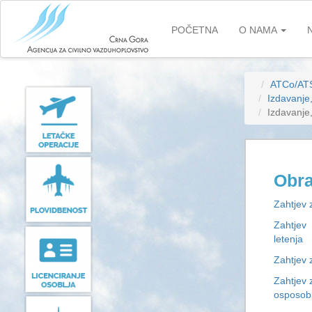
Skip
to
POČETNA
O NAMA
main
content
ATCo/AT
Izdavanje
Izdavanje
Obra
Zahtjev 
Zahtjev 
letenja
Zahtjev 
Zahtjev 
osposobl