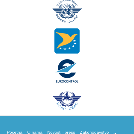
Početna
O nama
Novosti i press
Zakonodavstvo