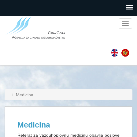
Toggl
naviga
Medicina
Medicina
Referat za vazduhoplovnu medicinu obаvljа poslove