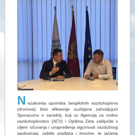
N
ezakonita upotreba bespilotnih vazduhoplova
(dronova) biće efikasnije suzbijana zahvaljujući
Sporazumu o saradnji, koji su Agencija za civilno
vazduhoplovstvo (ACV) i Opština Zeta zaključile s
ciljem očuvanja i unapređenja sigurnosti vazdušnog
saobraćaja, zaštite građana i imovine, te jačanja