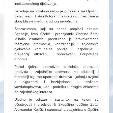
institucionalnog djelovanja.
Saradnja na lokalnon nivou je proširena na Opštinu
Zeta, nakon Tivta i Kotora, imajući u vidu njen značaj
zbog blizine međunarodnog aerodroma.
Sporazumom, koji su danas potpisali direktor
Agencije, Ivan Šćekić i predsjednik Opštine Zeta,
Mihailo Asanović, precizirana je pravovremena
razmjena informacija, koordinacija i zajedničko
djelovanje komunalne policije i inspekcije u
prevenciji, otkrivanju i sprečavanju zloupotreba
dronova.
Pored tješnje operativne saradnje, sporazum
predviđa i zajedničke aktivnosti na edukaciji i
promociji sigurne upotrebe dronova i jačanju svijesti
o sigurnosti i bezbjednosti u civilnom
vazduhoplovstvu, kao i podršku u drugim oblastima
od zajedničkog interesa.
Ujedno je održan i sastanak, na kojem su
učestvovali i predsjednik Skupštine opštine Zeta,
Aleksandar Kojičić i samostalna savjetnica u Opštini