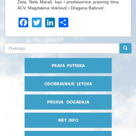
Zeta, Nela Maraš, kao i predstavnice pravnog tima
ACV, Magdalena Vukčević i Dragana Babović.
Facebook
Twitter
LinkedIn
Share
Search
form
Pretraga