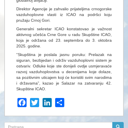
globalnoj avijaciji.
Direktor Agencije je zahvalio prijateljima crnogorske
vazduhoplovne vlasti iz ICAO na podršci koju
pružaju Crnoj Gori.
Generalni sekretar ICAO konstatovao je važnost
aktivnog učešća Crne Gore u radu Skupštine ICAO,
koja je održana od 23. septembra do 3. oktobra
2025. godine.
“Skupština je poslala jasnu poruku: Prelazak na
siguran, bezbjedan i održiv vazduhoplovni sistem je
ostvariv. Odluke koje ste donijeli ovdje usmjeravaće
razvoj vazduhoplovstva u decenijama koje dolaze,
sa pozitivnim uticajem koji će koristiti svim narodima
i državama”, kazao je Salazar na zatvaranju 42.
Skupštine ICAO.
Facebook
Twitter
LinkedIn
Share
Search