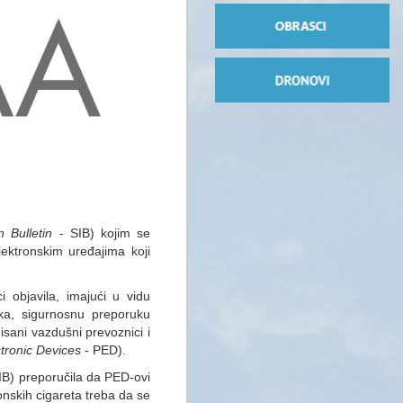
n Bulletin
- SIB) kojim se
lektronskim uređajima koji
i objavila, imajući u vidu
ika, sigurnosnu preporuku
sani vazdušni prevoznici i
ctronic Devices
- PED).
IB) preporučila da PED-ovi
ronskih cigareta treba da se