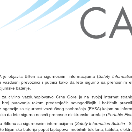
 je objavila Bilten sa sigurnosnim informacijama (
Safety Informatio
u vazdušni prevoznici i putnici kako da lete sigurno sa prenosnim e
tijumske baterije.
 za civilno vazduhoplovstvo Crne Gore je na svojoj internet stranic
 broj putovanja tokom predstojećih novogodišnjih i božićnih prazn
 agencije za sigurnost vazdušnog saobraćaja (EASA) kojom su informi
kako da lete sigurno noseći prenosne elektronske uređaje (
Portable Ele
u Biltenu sa sigurnosnim informacijama (
Safety Information Bulletin
- S
že litijumske baterije poput laptopova, mobilnih telefona, tableta, elekt