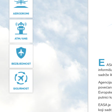
E
ASA
informiš
sadrže li
Agencija
povećan
Evropske
putnici 
EASA je 
koji sadr