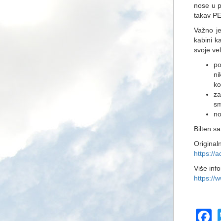
nose u p
takav PE
Važno je
kabini k
svoje ve
po
ni
ko
za
sm
no
Bilten s
Original
https://
Više inf
https://
F