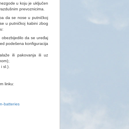
 nezgode u koju je uključen
vazdušnim prevoznicima.
eba da se nose u putničkoj
e u putničkoj kabini zbog
u:
e obezbijedilo da se uređaj
ijed podešena konfiguracija
laže ili pakovanja ili uz
inom);
 sl.).
m linku:
m-batteries