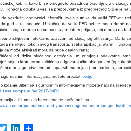
utničkoj kabini, kako bi se omogućilo posadi da brzo djeluju u slučaju
D. Konačna odluka u vezi sa preporukama iz predmetnog SIB-a je na 
 da vazdušni prevoznici informišu svoje putnike da veliki PED-ovi tr
ada god je to moguće. U slučaju da veliki PED-ovi ne mogu da se nos
ličine i stoga moraju da se nose u predatom prtljagu, oni moraju da bud
tpuno isključeni i efektivno zaštićeni od slučajnog aktiviranja. Da bi s
kada ne uključi tokom svog transporta, svaka aplikacija, alarm ili unapr
ja ga može aktivirati mora da bude deaktivirana;
štićeni od rizika slučajnog oštećenja uz primjenu adekvatne amba
ještanje u krutu torbu zaštićenu odgovarajućim oblaganjem (npr. tkan
šeni u prtljagu odvojeno od zapaljivih materijala (npr. parfema, aerosoli i
a sigurnosnim informacijama možete pročitati
ovdje
.
no izdanje Bilten sa sigurnosnim informacijama možete naći na sljedeće
ad.easa.europa.eu/ad/2017-04R1
ormacija o litijumskim baterijama se može naći na:
www.easa.europa.eu/easa-and-you/passengers/dangerous-goods#lithiu
acebook
Twitter
LinkedIn
Share