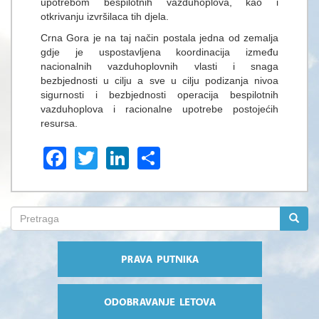
upotrebom bespilotnih vazduhoplova, kao i
otkrivanju izvršilaca tih djela.
Crna Gora je na taj način postala jedna od zemalja
gdje je uspostavljena koordinacija između
nacionalnih vazduhoplovnih vlasti i snaga
bezbjednosti u cilju a sve u cilju podizanja nivoa
sigurnosti i bezbjednosti operacija bespilotnih
vazduhoplova i racionalne upotrebe postojećih
resursa.
Facebook
Twitter
LinkedIn
Share
Search
form
Pretraga