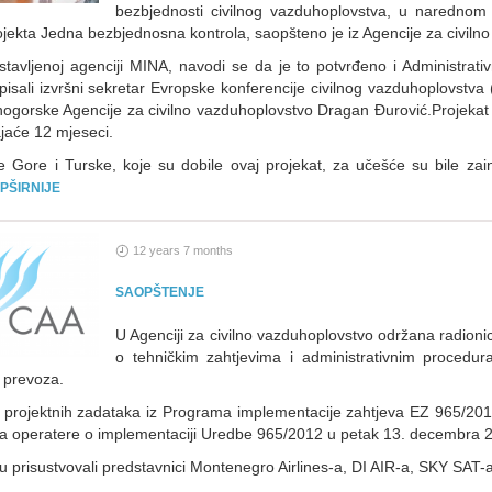
bezbjednosti civilnog vazduhoplovstva, u narednom 
ojekta Jedna bezbjednosna kontrola, saopšteno je iz Agencije za civiln
ostavljenoj agenciji MINA, navodi se da je to potvrđeno i Administrat
pisali izvršni sekretar Evropske konferencije civilnog vazduhoplovstva
rnogorske Agencije za civilno vazduhoplovstvo Dragan Đurović.Projekat
ajaće 12 mjeseci.
 Gore i Turske, koje su dobile ovaj projekat, za učešće su bile zain
PŠIRNIJE
12 years 7 months
SAOPŠTENJE
U Agenciji za civilno vazduhoplovstvo održana radionic
o tehničkim zahtjevima i administrativnim procedur
 prevoza.
projektnih zadataka iz Programa implementacije zahtjeva EZ 965/20
za operatere o implementaciji Uredbe 965/2012 u petak 13. decembra 
u prisustvovali predstavnici Montenegro Airlines-a, DI AIR-a, SKY SAT-a