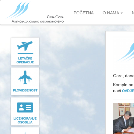
Skip
to
POČETNA
O NAMA
main
content
Gore, danas
Kompletno
naći
OVDJ