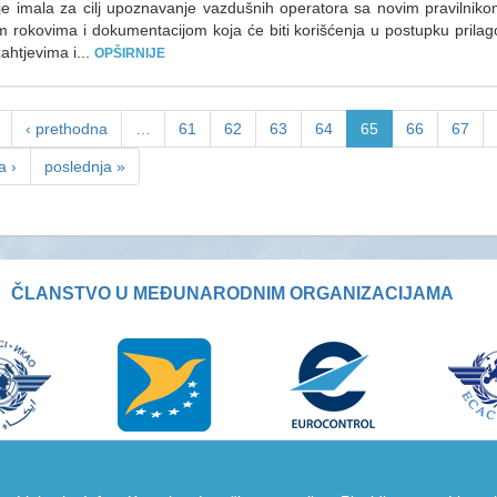
je imala za cilj upoznavanje vazdušnih operatora sa novim pravilniko
 rokovima i dokumentacijom koja će biti korišćenja u postupku prila
ahtjevima i...
OPŠIRNIJE
‹ prethodna
…
61
62
63
64
65
66
67
a ›
poslednja »
ČLANSTVO U MEĐUNARODNIM ORGANIZACIJAMA