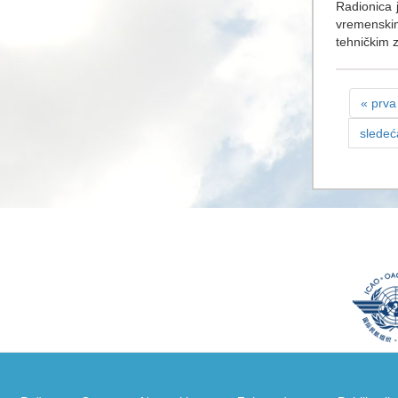
Radionica 
vremenskim
tehničkim z
« prva
sledeć