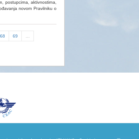
m, postupcima, aktivnostima,
gođavanja novom Pravilniku o
68
69
…