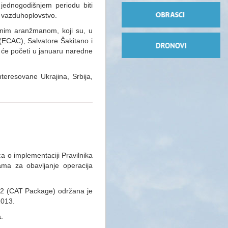
jednogodišnjem periodu biti
o vazduhoplovstvo.
ivnim aranžmanom, koji su, u
 (ECAC), Salvatore Šakitano i
 će početi u januaru naredne
teresovane Ukrajina, Srbija,
a o implementaciji Pravilnika
ama za obavljanje operacija
12 (CAT Package) održana je
2013.
.