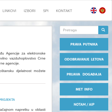
LINKOVI
IZBORI
SPI
KONTAKT
Search
form
Pretraga
eđu Agencije za elektronske
civilno vazduhoplovstvo Crne
rne agencije.
oštansku djelatnost možete
 PROJEKTA
ačajnom napretku u oblasti