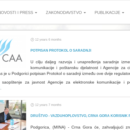
NOVOSTI I PRESS
ZAKONODAVSTVO
PUBLIKACIJE
12 years 6 months
POTPISAN PROTOKOL O SARADNJI
U cilju daljeg razvoja i unapređenja saradnje izm
komunikacije i poštansku djelatnost i Agencije za 
 je u Podgorici potpisan Protokol o saradnji između ove dvije regulato
 saopštenje za javnost Agencije za elektronske komunikacije i p
.
E
12 years 7 months
DRUŠTVO - VAZDUHOPLOVSTVO, CRNA GORA KORISNIK
Podgorica, (MINA) - Crna Gora će, zahvaljujući zn