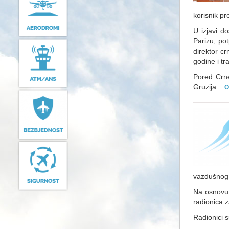
korisnik pr
U izjavi d
Parizu, pot
direktor c
godine i tr
Pored Crne
Gruzija...
O
vazdušnog
Na osnovu 
radionica 
Radionici s