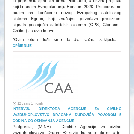
je pripremila španska firma PildoLabs, u okviru projekta
koji finansira Evropska unija Horizont 2020. Procedura se
bazira na korišćenju novog Evropskog satelitskog
sistema Egnos, koji značajno povećava preciznost
signala postojećih satelitskih sistema (GPS, Glonass i
Galileo) za avio letove.
"Ovim letom došli smo do dva važna zakljucka....
OPŠIRNIJE
12 years 1 month
INTERVJU DIREKTORA AGENCIJE ZA CIVILNO
VAZDUHOPLOVSTVO DRAGANA ĐUROVIĆA POVODOM 5
GODINA OD OSNIVANJA AGENCIJE
Podgorica, (MINA) - Direktor Agencije za civilno
vazduhoplovstvo, Dragan Đurović, kazao je da se u toj