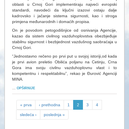
oblasti u Crnoj Gori implementiraju najveći evropski
standardi, navodeći da ključni izazovi ostaju dalje
kadrovsko i jačanje sistema sigurnosti, kao i stroga
primjena međunarodnih i domaćih propisa.
On je povodom petogodišnjice od osnivanja Agencije,
kazao da sistem civilnog vazduhoplovstva obezbjeđuje
stabilnu sigurnost i bezbjednost vazdušnog saobraćaja u
Crnoj Gori.
“Jednostavno rečeno po prvi put u svojoj istoriji,od kada
je prvi avion preletio Obilića poljanu na Cetinju, Crna
Gora ima svoju civilnu vazduhoplovnu vlast i to
kompetentnu i respektabilnu”, rekao je Đurović Agenciji
MINA.
...
OPŠIRNIJE
« prva
‹ prethodna
1
2
3
4
sledeća ›
poslednja »