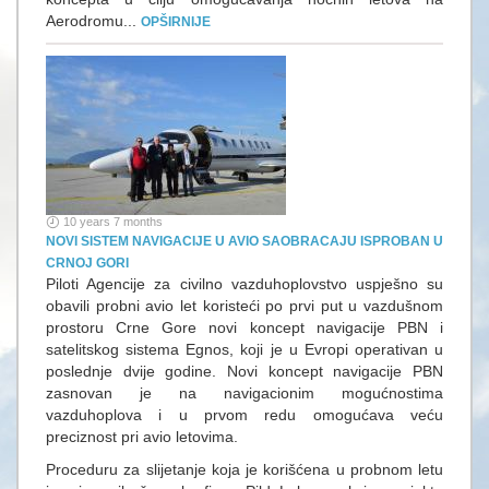
Aerodromu...
OPŠIRNIJE
10 years 7 months
NOVI SISTEM NAVIGACIJE U AVIO SAOBRACAJU ISPROBAN U
CRNOJ GORI
Piloti Agencije za civilno vazduhoplovstvo uspješno su
obavili probni avio let koristeći po prvi put u vazdušnom
prostoru Crne Gore novi koncept navigacije PBN i
satelitskog sistema Egnos, koji je u Evropi operativan u
poslednje dvije godine. Novi koncept navigacije PBN
zasnovan je na navigacionim mogućnostima
vazduhoplova i u prvom redu omogućava veću
preciznost pri avio letovima.
Proceduru za slijetanje koja je korišćena u probnom letu