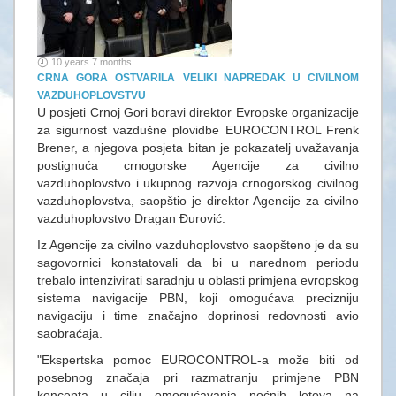
10 years 7 months
CRNA GORA OSTVARILA VELIKI NAPREDAK U CIVILNOM
VAZDUHOPLOVSTVU
U posjeti Crnoj Gori boravi direktor Evropske organizacije
za sigurnost vazdušne plovidbe EUROCONTROL Frenk
Brener, a njegova posjeta bitan je pokazatelj uvažavanja
postignuća crnogorske Agencije za civilno
vazduhoplovstvo i ukupnog razvoja crnogorskog civilnog
vazduhoplovstva, saopštio je direktor Agencije za civilno
vazduhoplovstvo Dragan Đurović.
Iz Agencije za civilno vazduhoplovstvo saopšteno je da su
sagovornici konstatovali da bi u narednom periodu
trebalo intenzivirati saradnju u oblasti primjena evropskog
sistema navigacije PBN, koji omogućava precizniju
navigaciju i time značajno doprinosi redovnosti avio
saobraćaja.
"Ekspertska pomoc EUROCONTROL-a može biti od
posebnog značaja pri razmatranju primjene PBN
koncepta u cilju omogućavanja noćnih letova na