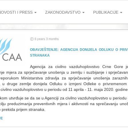
NOVOSTI I PRESS
ZAKONODAVSTVO
PUBLIKACIJE
6 years 3 months
OBAVJEŠTENJE: AGENCIJA DONIJELA ODLUKU O PRI
STRANAKA
Agencija za civilno vazduhoplovstvo Crne Gore
je mjera za sprječavanje unošenja u zemlju i suzbijanje i sprječav
reporukom Ministarstva zdravlja za sprječavanje unošenja zaraznih 
a u druge zemlje donijela Odluku o izmjeni Odleke o privremenom 
 civilno vazduhoplovstvo u periodu od 11 aprila - 11. maja 2020. godine
om utvrđuje se da se u Agenciji za civilno vazduhoplovstvo u periodu 
cilju preduzimanja preventivnih mjera i aktivnosti na sprečavanju unoš
 prekida prijem stranaka.
JE