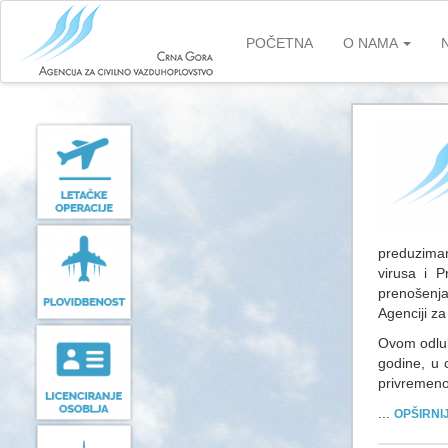
Skip
to
POČETNA
O NAMA
main
content
preduziman
virusa i P
prenošenj
Agenciji za
Ovom odluk
godine, u 
privremeno
...
OPŠIRNI