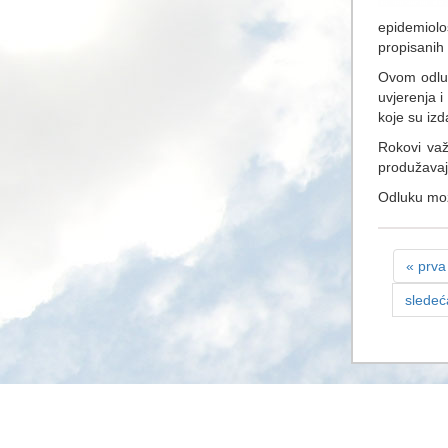
epidemiolo
propisanih
Ovom odluk
uvjerenja i
koje su izd
Rokovi važe
produžavaj
Odluku mo
« prva
sledeć