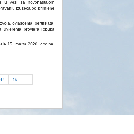
je u vezi sa novonastalom
ravanju izuzeća od primjene
la, ovlašćenja, sertifikata,
a, uvjerenja, provjera i obuka
posle 15. marta 2020. godine,
44
45
…