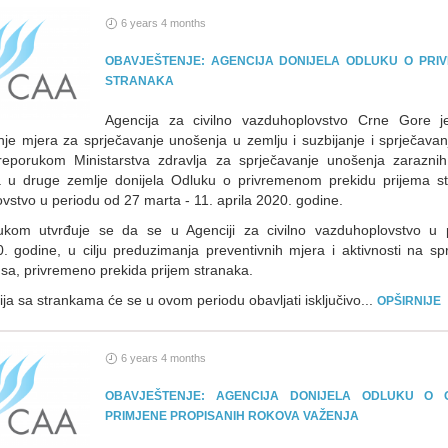
6 years 4 months
OBAVJEŠTENJE: AGENCIJA DONIJELA ODLUKU O PRI
STRANAKA
Agencija za civilno vazduhoplovstvo Crne Gore
je mjera za sprječavanje unošenja u zemlju i suzbijanje i sprječav
reporukom Ministarstva zdravlja za sprječavanje unošenja zaraznih 
 u druge zemlje donijela Odluku o privremenom prekidu prijema str
vstvo u periodu od 27 marta - 11. aprila 2020. godine.
kom utvrđuje se da se u Agenciji za civilno vazduhoplovstvo u 
0. godine, u cilju preduzimanja preventivnih mjera i aktivnosti na sp
usa, privremeno prekida prijem stranaka.
ja sa strankama će se u ovom periodu obavljati isključivo...
OPŠIRNIJE
6 years 4 months
OBAVJEŠTENJE: AGENCIJA DONIJELA ODLUKU O 
PRIMJENE PROPISANIH ROKOVA VAŽENJA