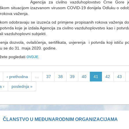
Agencija za civilno vazduhoplovstvo Crne Gore 
škom situacijom izazvanom virusom COVID-19 donijela Odluku o odob
 rokova važenja.
om odobravaju se izuzeća od primjene propisanih rokova važenja dozvo
 potvrda koje je izdala Agencija za civilno vazduhoplovstvo kao i potvrd
ali vazduhoplovni subjekti.
nja dozvola, ovlašćenja, sertifikata, uvjerenja i potvrda koji ističu 
u se do 31. maja 2020. godine.​
žete pogledati
.
OVDJE
‹ prethodna
…
37
38
39
40
41
42
43
a ›
poslednja »
ČLANSTVO U MEĐUNARODNIM ORGANIZACIJAMA