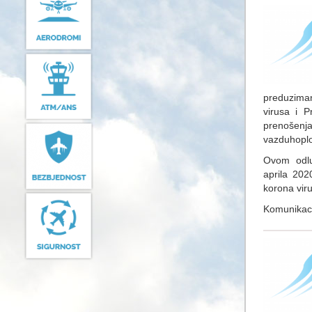
preduziman
virusa i P
prenošenja
vazduhoplo
Ovom odlu
aprila 202
korona vir
Komunikaci