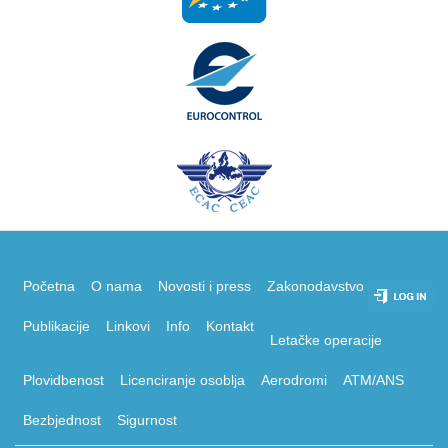
Početna
O nama
Novosti i press
Zakonodavstvo
Publikacije
Linkovi
Info
Kontakt
Letačke operacije
Plovidbenost
Licenciranje osoblja
Aerodromi
ATM/ANS
Bezbjednost
Sigurnost