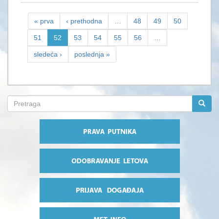
« prva
‹ prethodna
…
48
49
50
51
52
53
54
55
56
…
sledeća ›
poslednja »
Search
form
Pretraga