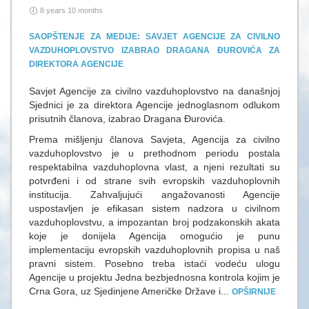
8 years 10 months
SAOPŠTENJE ZA MEDIJE: SAVJET AGENCIJE ZA CIVILNO
VAZDUHOPLOVSTVO IZABRAO DRAGANA ĐUROVIĆA ZA
DIREKTORA AGENCIJE
Savjet Agencije za civilno vazduhoplovstvo na današnjoj
Sjednici je za direktora Agencije jednoglasnom odlukom
prisutnih članova, izabrao Dragana Đurovića.
Prema mišljenju članova Savjeta, Agencija za civilno
vazduhoplovstvo je u prethodnom periodu postala
respektabilna vazduhoplovna vlast, a njeni rezultati su
potvrđeni i od strane svih evropskih vazduhoplovnih
institucija. Zahvaljujući angažovanosti Agencije
uspostavljen je efikasan sistem nadzora u civilnom
vazduhoplovstvu, a impozantan broj podzakonskih akata
koje je donijela Agencija omogućio je punu
implementaciju evropskih vazduhoplovnih propisa u naš
pravni sistem. Posebno treba istaći vodeću ulogu
Agencije u projektu Jedna bezbjednosna kontrola kojim je
Crna Gora, uz Sjedinjene Američke Države i...
OPŠIRNIJE