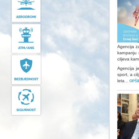
Agencija za
kampanju s
ciljeva kam
Agencija j
sport, a ci
leta...
OPŠI