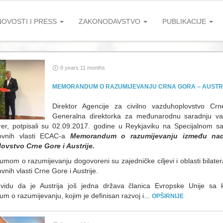
NOVOSTI I PRESS
ZAKONODAVSTVO
PUBLIKACIJE
8 years 11 months
MEMORANDUM O RAZUMIJEVANJU CRNA GORA – AUSTR
Direktor Agencije za civilno vazduhoplovstvo Cr
Generalna direktorka za međunarodnu saradnju vazd
rer, potpisali su 02.09.2017. godine u Reykjaviku na Specijalnom s
ovnih vlasti ECAC-a
Memorandum o razumijevanju između nadl
ovstvo Crne Gore i Austrije.
om o razumijevanju dogovoreni su zajedničke ciljevi i oblasti bilater
nih vlasti Crne Gore i Austrije.
vidu da je Austrija još jedna država članica Evropske Unije sa k
 o razumijevanju, kojim je definisan razvoj i...
OPŠIRNIJE