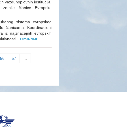
h vazduhoplovnih institucija.
 zemlje članice Evropske
nuiranog sistema evropskog
u članicama. Koordinacioni
a iz najznačajnih evropskih
ktivnosti...
OPŠIRNIJE
56
57
…