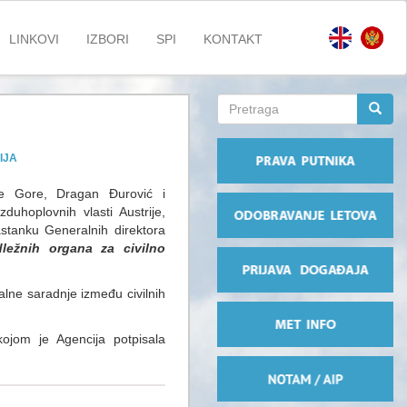
LINKOVI
IZBORI
SPI
KONTAKT
Search
form
Pretraga
IJA
ne Gore, Dragan Đurović i
uhoplovnih vlasti Austrije,
astanku Generalnih direktora
ežnih organa za civilno
alne saradnje između civilnih
ojom je Agencija potpisala