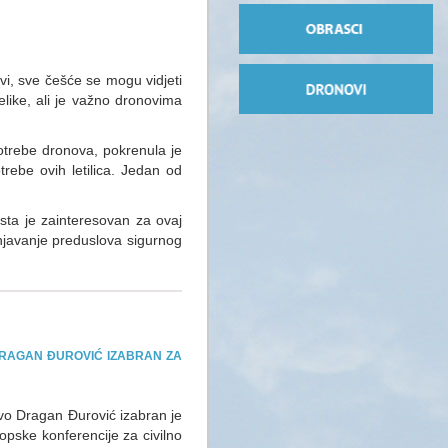
ovi, sve češće se mogu vidjeti
elike, ali je važno dronovima
potrebe dronova, pokrenula je
rebe ovih letilica. Jedan od
ista je zainteresovan za ovaj
unjavanje preduslova sigurnog
DRAGAN ĐUROVIĆ IZABRAN ZA
tvo Dragan Đurović izabran je
pske konferencije za civilno