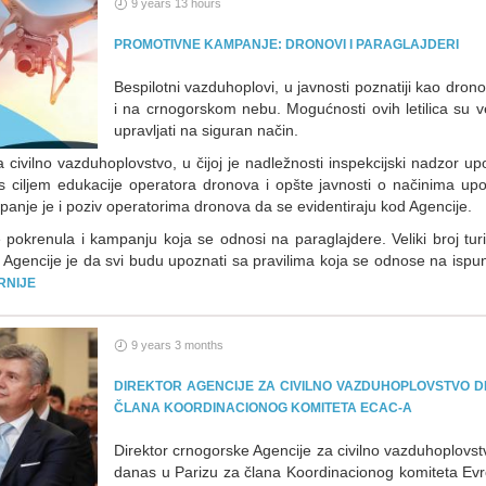
9 years 13 hours
PROMOTIVNE KAMPANJE: DRONOVI I PARAGLAJDERI
Bespilotni vazduhoplovi, u javnosti poznatiji kao dron
i na crnogorskom nebu. Mogućnosti ovih letilica su v
upravljati na siguran način.
 civilno vazduhoplovstvo, u čijoj je nadležnosti inspekcijski nadzor u
 ciljem edukacije operatora dronova i opšte javnosti o načinima upot
panje je i poziv operatorima dronova da se evidentiraju kod Agencije.
e pokrenula i kampanju koja se odnosi na paraglajdere. Veliki broj tur
lj Agencije je da svi budu upoznati sa pravilima koja se odnose na isp
RNIJE
9 years 3 months
DIREKTOR AGENCIJE ZA CIVILNO VAZDUHOPLOVSTVO 
ČLANA KOORDINACIONOG KOMITETA ECAC-A
Direktor crnogorske Agencije za civilno vazduhoplovs
danas u Parizu za člana Koordinacionog komiteta Evro