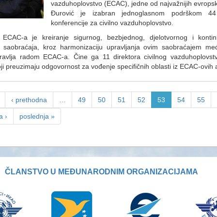
vazduhoplovstvo (ECAC), jedne od najvažnijih evropski
Đurović je izabran jednoglasnom podrškom 44
konferencije za civilno vazduhoplovstvo.
j ECAC-a je kreiranje sigurnog, bezbjednog, djelotvornog i konti
 saobraćaja, kroz harmonizaciju upravljanja ovim saobraćajem međ
ravlja radom ECAC-a. Čine ga 11 direktora civilnog vazduhoplovstv
ji preuzimaju odgovornost za vođenje specifičnih oblasti iz ECAC-ovih a
‹ prethodna
…
49
50
51
52
53
54
55
a ›
poslednja »
ČLANSTVO U MEĐUNARODNIM ORGANIZACIJAMA