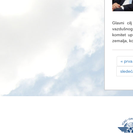
Glavni cil
vazdušnog
komitet up
zemalja, ko
« prva
sledeć